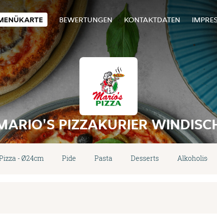
MENÜKARTE
BEWERTUNGEN
KONTAKTDATEN
IMPRE
MARIO'S PIZZAKURIER WINDISC
Pizza - Ø24cm
Pide
Pasta
Desserts
Alkoholisch